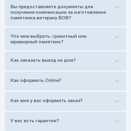
усопшего)
Вы предоставляете документы для
Тумба (постамент, на который при помощи
получения компенсации за изготовление
штыря устанавливается стела)
памятника ветерану ВОВ?
Цветник (обрамление могилки, бывает, что
от цветника отказываются)
Обработка и сверловка комплекта
Что мне выбрать: гранитный или
Расположение символа веры (крестик или
мраморный памятник?
полумесяц)
Нанесение портрета (портрет можно заменить
Как заказать выезд на дом?
на символ веры или вовсе портрет не рисовать)
Гравировка ФИО и дат жизни (шрифт может быть
как классический прямой, так и под наклоном или
прописной)
Как оформить Online?
Установка памятника на кладбище
Лично приехать в один из офисов
Оформить заказ удаленно (online)
Как мне у вас оформить заказ?
Заказать бесплатный выезд менеджера на дом
Лично приехать в один из офисов
Оформить заказ удаленно (online)
У вас есть гарантии?
Заказать бесплатный выезд менеджера на дом