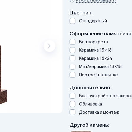
Какой размер выбрать?
Цветник:
Стандартный
Оформление памятника
Без портрета
Керамика 13×18
Керамика 18×24
Мет/керамика 13×18
Портрет на плитке
Дополнительно:
Благоустройство захоро
Облицовка
Доставка и монтаж
Другой камень: