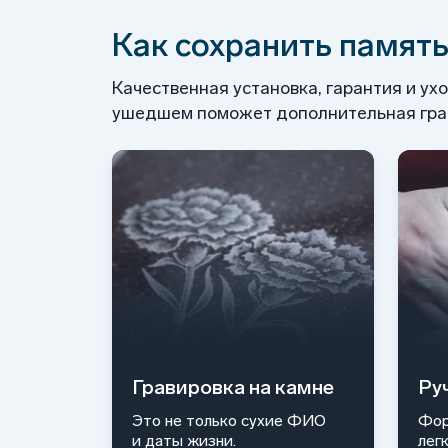
Как сохранить память
Качественная установка, гарантия и ух
ушедшем поможет дополнительная грав
Гравировка на камне
Ру
Это не только сухие ФИО
Фор
и даты жизни.
лег