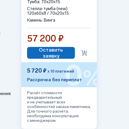
Тумба: 70x20x15
Стелла-тумба (new):
120x60x8 / 70x20x15
Камень: Винга
:
57 200 ₽
Оставить
заявку
0
%
5 720 ₽
х 10 платежей
Рассрочка без переплат
Расчёт стоимости
нения
предварительный
и не учитывает всех
особенностей заказа памятника.
Для точного расчёта,
необходима консультация
с менеджером.