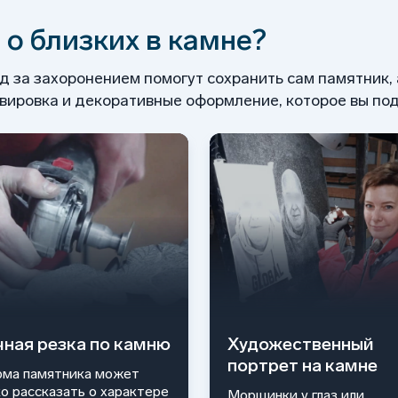
 о близких в камне?
од за захоронением помогут сохранить сам памятник,
ировка и декоративные оформление, которое вы под
чная резка по камню
Художественный
портрет на камне
ма памятника может
ко рассказать о характере
Морщинки у глаз или