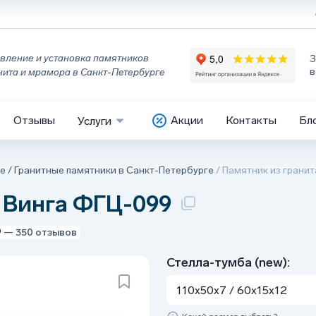
вление и установка памятников
З
в
нита и мрамора в Санкт-Петербурге
Отзывы
Акции
Контакты
Бл
Услуги
ге
/
Гранитные памятники в Санкт-Петербурге
/
Памятник из грани
 Винга ФГЦ-099
9
— 350 отзывов
Стелла-тумба (new):
110x50x7 / 60x15x12