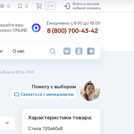
Войти в личный
0
0
0 ₽
кабинет клиента
Ежедневно с 9:00 до 18:00
адайте ваш
8 (800) 700-43-42
опрос ONLINE:
ог
О нас
та Винга ФГЦ-099
Помогу с выбором
Связаться с менеджером
Характеристики товара:
Стела: 120x60x8