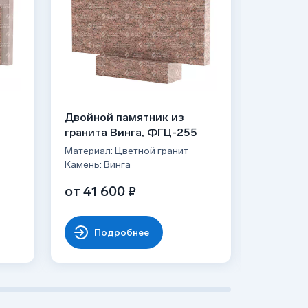
Двойной памятник из
Двойной
гранита Винга, ФГЦ-255
гранита
Материал: Цветной гранит
Материал:
Камень: Винга
Камень: В
от 41 600 ₽
65 740
Подробнее
По