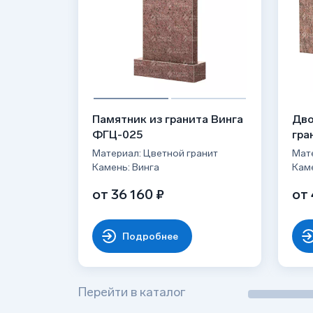
Памятник из гранита Винга
Дво
ФГЦ-025
гра
Материал: Цветной гранит
Мате
Камень: Винга
Каме
от 36 160 ₽
от 
Подробнее
Перейти в каталог