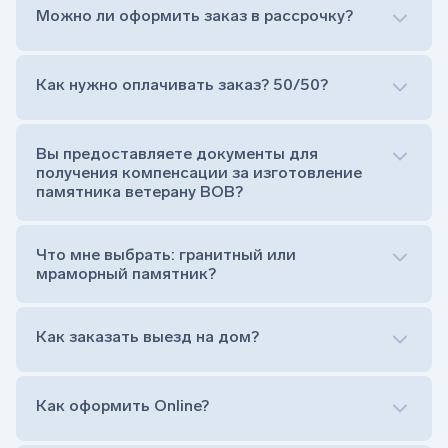
Можно ли оформить заказ в рассрочку?
Как нужно оплачивать заказ? 50/50?
Сам комплект памятника:
Стела (основная часть, где наносятся данные
усопшего)
Вы предоставляете документы для
Тумба (постамент, на который при помощи
получения компенсации за изготовление
штыря устанавливается стела)
памятника ветерану ВОВ?
Цветник (обрамление могилки, бывает, что
от цветника отказываются)
Обработка и сверловка комплекта
Что мне выбрать: гранитный или
Расположение символа веры (крестик или
мраморный памятник?
полумесяц)
Нанесение портрета (портрет можно заменить
Как заказать выезд на дом?
на символ веры или вовсе портрет не рисовать)
Гравировка ФИО и дат жизни (шрифт может быть
как классический прямой, так и под наклоном или
прописной)
Как оформить Online?
Установка памятника на кладбище
Лично приехать в один из офисов