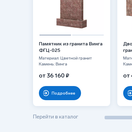
Памятник из гранита Винга
Дво
ФГЦ-025
гра
Материал: Цветной гранит
Мате
Камень: Винга
Каме
от 36 160 ₽
от 
Подробнее
Перейти в каталог