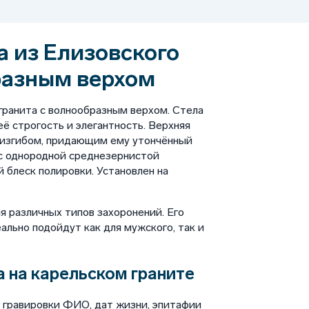
а из Елизовского
разным верхом
гранита с волнообразным верхом. Стела
ё строгость и элегантность. Верхняя
 изгибом, придающим ему утончённый
 с однородной среднезернистой
 блеск полировки. Установлен на
я различных типов захоронений. Его
льно подойдут как для мужского, так и
 на карельском граните
 гравировки ФИО, дат жизни, эпитафии