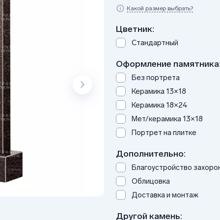
Какой размер выбрать?
Цветник:
Стандартный
Оформление памятника
Без портрета
Керамика 13×18
Керамика 18×24
Мет/керамика 13×18
Портрет на плитке
Дополнительно:
Благоустройство захоро
Облицовка
Доставка и монтаж
Другой камень: