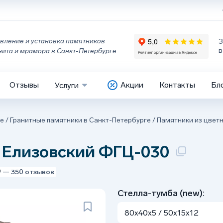
вление и установка памятников
З
в
нита и мрамора в Санкт-Петербурге
Отзывы
Акции
Контакты
Бл
Услуги
ге
/
Гранитные памятники в Санкт-Петербурге
/
Памятники из цветн
а Елизовский ФГЦ-030
9
— 350 отзывов
Стелла-тумба (new):
80x40x5 / 50x15x12