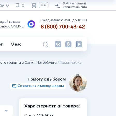
Войти в личный
0
0
0 ₽
кабинет клиента
Ежедневно с 9:00 до 18:00
адайте ваш
8 (800) 700-43-42
опрос ONLINE:
ог
О нас
ого гранита в Санкт-Петербурге
/
Памятник из
Помогу с выбором
Связаться с менеджером
Характеристики товара:
Стела: 110x50x7