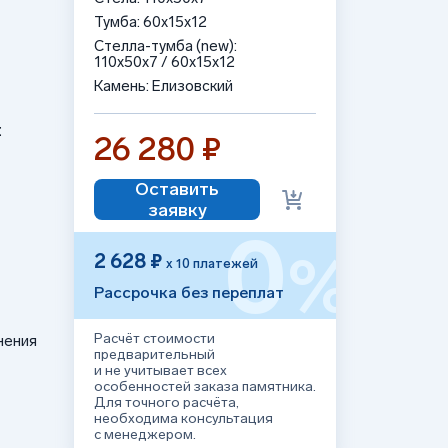
Тумба: 60x15x12
Стелла-тумба (new):
110x50x7 / 60x15x12
Камень: Елизовский
:
26 280 ₽
Оставить
заявку
0
%
2 628 ₽
х 10 платежей
Рассрочка без переплат
Расчёт стоимости
нения
предварительный
и не учитывает всех
особенностей заказа памятника.
Для точного расчёта,
необходима консультация
с менеджером.