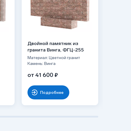
Двойной памятник из
Двойной
гранита Винга, ФГЦ-255
гранита
Материал: Цветной гранит
Материал:
Камень: Винга
Камень: В
от 41 600 ₽
65 740
Подробнее
По