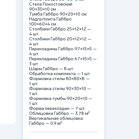
Стела Покостовский
90×30×10 см
Тумба Габбро 90×20×10 см
Надгр/плита Габбро
100×60×4 см
Столбики Габбро 25×12×12 —
4 шт.
Столбики Габбро 20×12×12 —
4 шт.
Перекладины Габбро 97×15×5 —
4 шт.
Перекладины Габбро 67×15×5 —
3 шт.
Шары Габбро — 8 шт.
Обработка комплекта — 1 шт.
Формовка стелы 80×80×8 —
1 шт.
Формовка стелы 90×30×10 —
1 шт.
Формовка тумбы 90×20×10 —
1 шт.
Форма перекладин — 7 шт.
2
Облицовка Габбро — 3,78 м
Вертикальная облицовка
2
Габбро — 0,9 м