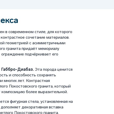
лекса
ен в современном стиле, для которого
 контрастное сочетание материалов.
гой геометрией с асимметричными
ого гранита придаёт мемориалу
е ограждение подчёркивает его
 Габбро-Диабаз.
Эта порода ценится
ость и способность сохранять
и многих лет. Контрастная
лого Покостовского гранита, который
т композицию более выразительной.
тся фигурная стела, установленная на
у дополняет декоративная вставка
етлого Покостовского гранита.