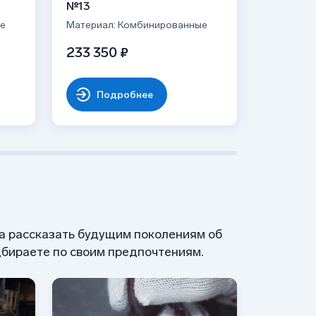
№13
№45
е
Материал: Комбинированные
Материал
233 350 ₽
214 37
Подробнее
По
 а рассказать будущим поколениям об
бираете по своим предпочтениям.