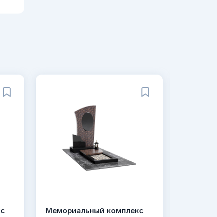
кс
Мемориальный комплекс
Мемориа