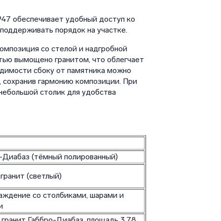
47 обеспечивает удобный доступ ко
поддерживать порядок на участке.
омпозиция со стелой и надгробной
стью вымощено гранитом, что облегчает
одимости сбоку от памятника можно
, сохранив гармонию композиции. При
небольшой столик для удобства
-Диабаз (тёмный полированный)
гранит (светлый)
аждение со столбиками, шарами и
и
гранит Габбро-Диабаз, площадь 3,78