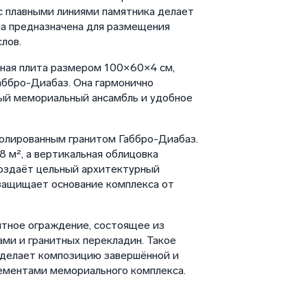
 с плавными линиями памятника делает
а предназначена для размещения
лов.
ная плита размером 100×60×4 см,
аббро-Диабаз. Она гармонично
ый мемориальный ансамбль и удобное
полированным гранитом Габбро-Диабаз.
 м², а вертикальная облицовка
создаёт цельный архитектурный
 защищает основание комплекса от
итное ограждение, состоящее из
ми и гранитных перекладин. Такое
 делает композицию завершённой и
лементами мемориального комплекса.